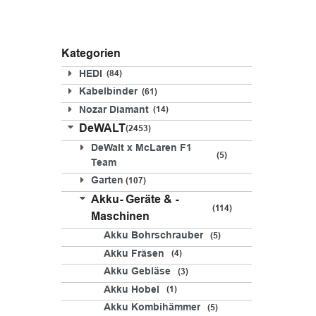
Kategorien
HEDI
84
Kabelbinder
61
Nozar Diamant
14
DeWALT
2453
DeWalt x McLaren F1
5
Team
Garten
107
Akku- Geräte & -
114
Maschinen
Akku Bohrschrauber
5
Akku Fräsen
4
Akku Gebläse
3
Akku Hobel
1
Akku Kombihämmer
5