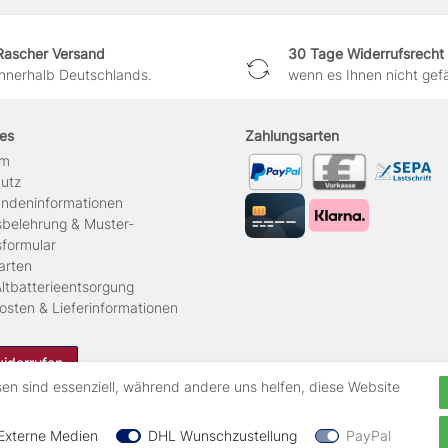
Rascher Versand
30 Tage Widerrufsrecht
innerhalb Deutschlands.
wenn es Ihnen nicht gefäl
hes
Zahlungsarten
um
hutz
ndeninformationen
sbelehrung & Muster-
sformular
arten
ltbatterieentsorgung
osten & Lieferinformationen
widerrufen
sen sind essenziell, während andere uns helfen, diese Website
Externe Medien
DHL Wunschzustellung
PayPal