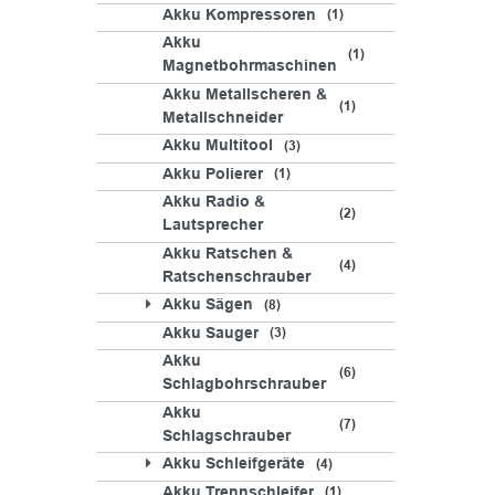
Akku Kompressoren
1
Akku
1
Magnetbohrmaschinen
Akku Metallscheren &
1
Metallschneider
Akku Multitool
3
Akku Polierer
1
Akku Radio &
2
Lautsprecher
Akku Ratschen &
4
Ratschenschrauber
Akku Sägen
8
Akku Sauger
3
Akku
6
Schlagbohrschrauber
Akku
7
Schlagschrauber
Akku Schleifgeräte
4
Akku Trennschleifer
1