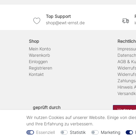
Top Support
shop@ewt-ernst.de
Shop
Rechtlic
Mein Konto
Impress
Warenkorb
Daten­sc
Einloggen
AGB & Ku
Registrieren
Widerruf
Kontakt
Widerruf
Zahlungs
Hinweis A
Versandk
geprüft durch
Vertrag 
Wir nutzen Cookies auf unserer Website. Einige von die
und Ihre Erfahrung zu verbessern.
Essenziell
Statistik
Marketing