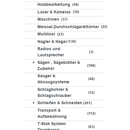
Holzbearbeitung
49
Laser & Kameras
30
Maschinen
37
Meissel,Durchschläger&Körner
22
Multitool
23
Nagler & Nägel
130
Radios und
3
Lautsprecher
Sägen , Sägeblätter &
398
Zubehör
Sauger &
46
Absaugsysteme
Schlagbohrer &
12
Schlagschrauber
Schleifen & Schneiden
261
Transport &
112
Aufbewahrung
T-Stak System
63