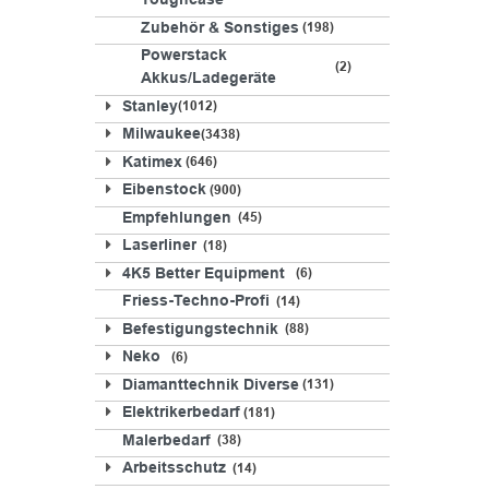
Toughcase
Zubehör & Sonstiges
198
Powerstack
2
Akkus/Ladegeräte
Stanley
1012
Milwaukee
3438
Katimex
646
Eibenstock
900
Empfehlungen
45
Laserliner
18
4K5 Better Equipment
6
Friess-Techno-Profi
14
Befestigungstechnik
88
Neko
6
Diamanttechnik Diverse
131
Elektrikerbedarf
181
Malerbedarf
38
Arbeitsschutz
14