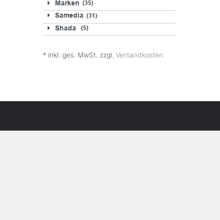
Marken
35
Samedia
31
Shada
5
* inkl. ges. MwSt. zzgl.
Versandkosten