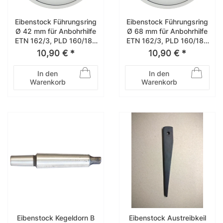
Eibenstock Führungsring
Eibenstock Führungsring
Ø 42 mm für Anbohrhilfe
Ø 68 mm für Anbohrhilfe
ETN 162/3, PLD 160/182
ETN 162/3, PLD 160/182
– 35841042
– 35841068
10,90 € *
10,90 € *
In den
In den
Warenkorb
Warenkorb
Eibenstock Kegeldorn B
Eibenstock Austreibkeil