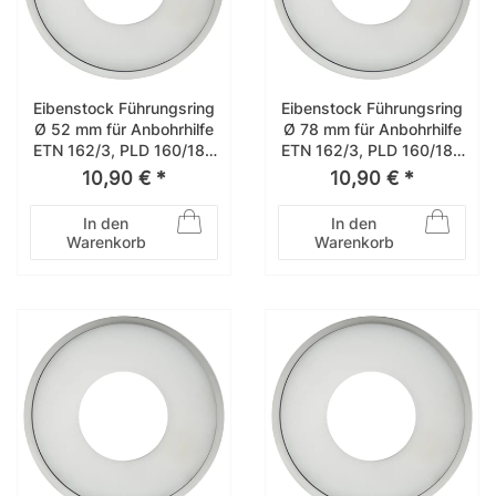
Eibenstock Führungsring
Eibenstock Führungsring
Ø 52 mm für Anbohrhilfe
Ø 78 mm für Anbohrhilfe
ETN 162/3, PLD 160/182
ETN 162/3, PLD 160/182
– 35841052
– 35841078
10,90 € *
10,90 € *
In den
In den
Warenkorb
Warenkorb