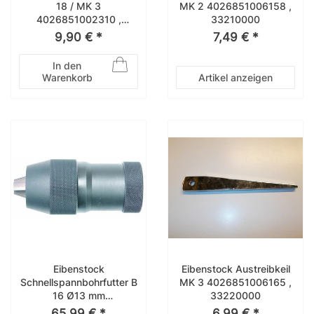
18 / MK 3
MK 2 4026851006158 ,
4026851002310 ,
33210000
33122000
9,90 € *
7,49 € *
In den
Warenkorb
Artikel anzeigen
Eibenstock
Eibenstock Austreibkeil
Schnellspannbohrfutter B
MK 3 4026851006165 ,
16 Ø13 mm
33220000
4026851006226 ,
65,99 € *
6,99 € *