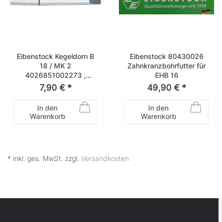
Eibenstock Kegeldorn B
Eibenstock 80430026
18 / MK 2
Zahnkranzbohrfutter für
4026851002273 ,
EHB 16
33112000
7,90 € *
49,90 € *
In den
In den
Warenkorb
Warenkorb
* inkl. ges. MwSt. zzgl.
Versandkosten