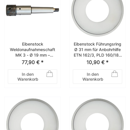
Eibenstock
Eibenstock Führungsring
Weldonaufnahmeschaft
Ø 31 mm für Anbohrhilfe
MK 3 - Ø 19 mm –
ETN 162/3, PLD 160/182
33125000
– 35841031
77,90 € *
10,90 € *
In den
In den
Warenkorb
Warenkorb