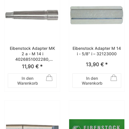
Eibenstock Adapter MK
Eibenstock Adapter M 14
2 a - M 14 i
i - 5/8" i – 32123000
4026851002280,
13,90 € *
33113000
11,90 € *
In den
In den
Warenkorb
Warenkorb