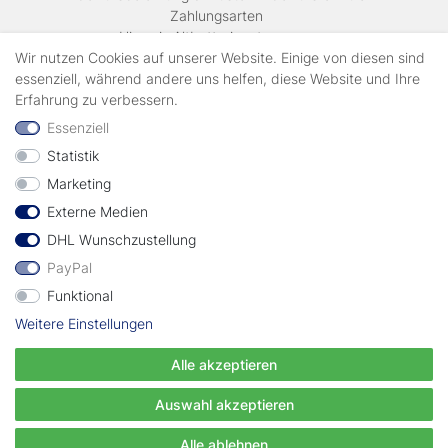
Zahlungsarten
Hinweis Altbatterieentsorgung
Versandkosten & Lieferinformationen
Wir nutzen Cookies auf unserer Website. Einige von diesen sind
essenziell, während andere uns helfen, diese Website und Ihre
Erfahrung zu verbessern.
Zahlungsarten
Essenziell
Statistik
Wir verschicken mit
Marketing
Externe Medien
geprüft durch
DHL Wunschzustellung
PayPal
Funktional
Weitere Einstellungen
Vertrag widerrufen
Alle akzeptieren
© Copyright EWT 2024 | Alle Rechte vorbehalten.
Auswahl akzeptieren
Alle ablehnen