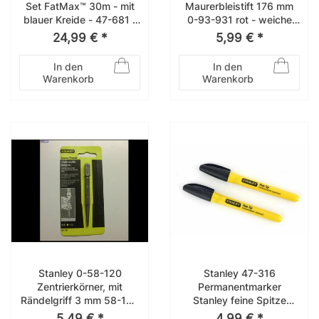
Set FatMax™ 30m - mit
Maurerbleistift 176 mm
blauer Kreide - 47-681 -
0-93-931 rot - weiche
0-47-681
Mine
24,99 € *
5,99 € *
In den
In den
Warenkorb
Warenkorb
Stanley 0-58-120
Stanley 47-316
Zentrierkörner, mit
Permanentmarker
Rändelgriff 3 mm 58-120
Stanley feine Spitze
Körner
schwarz 2 Stck 0-47-
5,49 € *
4,99 € *