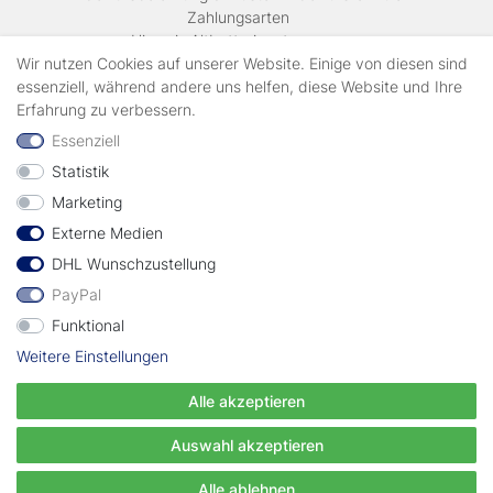
Zahlungsarten
Hinweis Altbatterieentsorgung
Versandkosten & Lieferinformationen
Wir nutzen Cookies auf unserer Website. Einige von diesen sind
essenziell, während andere uns helfen, diese Website und Ihre
Erfahrung zu verbessern.
Zahlungsarten
Essenziell
Statistik
Wir verschicken mit
Marketing
Externe Medien
geprüft durch
DHL Wunschzustellung
PayPal
Funktional
Weitere Einstellungen
Vertrag widerrufen
Alle akzeptieren
© Copyright EWT 2024 | Alle Rechte vorbehalten.
Auswahl akzeptieren
Alle ablehnen