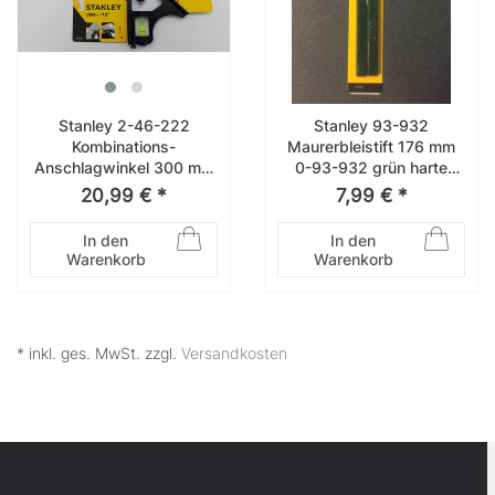
Stanley 2-46-222
Stanley 93-932
Kombinations-
Maurerbleistift 176 mm
Anschlagwinkel 300 mm
0-93-932 grün harte
2-46-222 Metallgriff
Mine Baubleistift 2 S
20,99 € *
7,99 € *
In den
In den
Warenkorb
Warenkorb
* inkl. ges. MwSt. zzgl.
Versandkosten