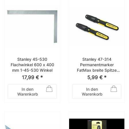
Stanley 45-530
Stanley 47-314
Flachwinkel 600 x 400
Permanentmarker
mm 1-45-530 Winkel
FatMax breite Spitze
schwarz 2 Stck 0-47-
17,99 € *
5,99 € *
314
In den
In den
Warenkorb
Warenkorb