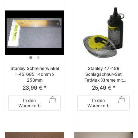
Stanley Schreinerwinkel
Stanley 47-488
1-45-685 140mm x
Schlagschnur-Set
250mm
FatMax Xtreme mit
schwarzer Kreide 0-47-
23,99 € *
25,49 € *
488
In den
In den
Warenkorb
Warenkorb