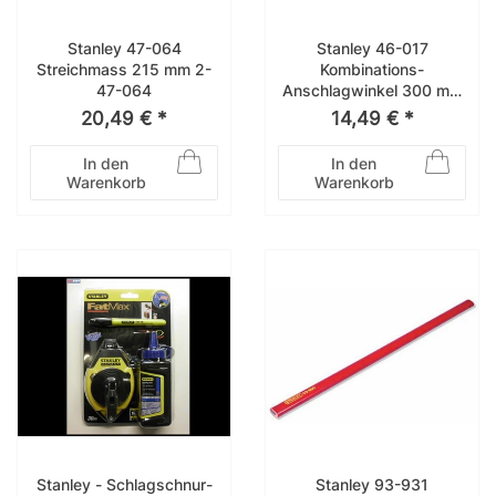
Stanley 47-064
Stanley 46-017
Streichmass 215 mm 2-
Kombinations-
47-064
Anschlagwinkel 300 mm
2-46-017
20,49 € *
14,49 € *
Anschlagwinkel
In den
In den
Warenkorb
Warenkorb
Stanley - Schlagschnur-
Stanley 93-931