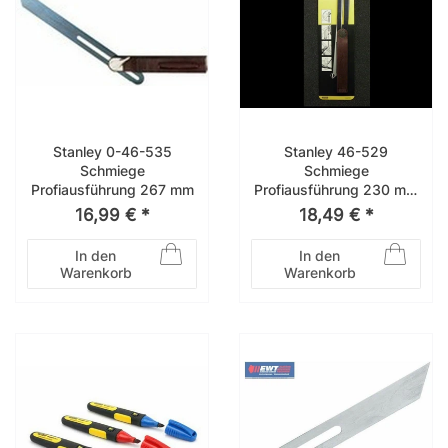
Stanley 0-46-535
Stanley 46-529
Schmiege
Schmiege
Profiausführung 267 mm
Profiausführung 230 mm
0-46-529
16,99 € *
18,49 € *
In den
In den
Warenkorb
Warenkorb