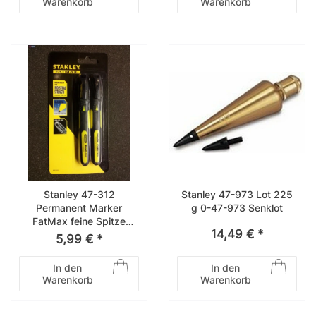
Warenkorb
Warenkorb
Stanley 47-312
Stanley 47-973 Lot 225
Permanent Marker
g 0-47-973 Senklot
FatMax feine Spitze
14,49 € *
schwarz 2 Stck 0-47-
5,99 € *
312
In den
In den
Warenkorb
Warenkorb