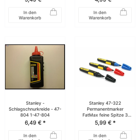
316
In den
In den
Warenkorb
Warenkorb
Stanley -
Stanley 47-322
Schlagschnurkreide - 47-
Permanentmarker
804 1-47-804
FatMax feine Spitze 3
Stck 0-47-322
6,49 € *
5,99 € *
In den
In den