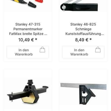
Stanley 47-315
Stanley 46-825
Permanentmarker
Schmiege
FatMax breite Spitze 3
Kunststoffausführung
Stck 0-47-315
210 mm 0-46-825
10,49 € *
8,49 € *
In den
In den
Warenkorb
Warenkorb