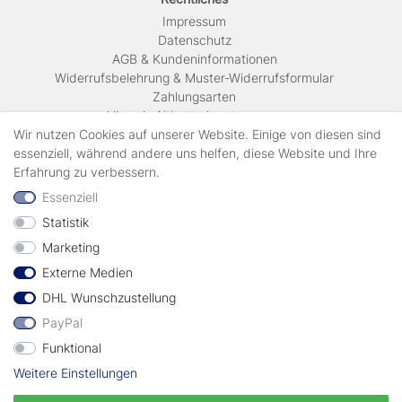
Impressum
Daten­schutz
AGB & Kundeninformationen
Widerrufsbelehrung & Muster-Widerrufsformular
Zahlungsarten
Hinweis Altbatterieentsorgung
Versandkosten & Lieferinformationen
Wir nutzen Cookies auf unserer Website. Einige von diesen sind
essenziell, während andere uns helfen, diese Website und Ihre
Erfahrung zu verbessern.
Zahlungsarten
Essenziell
Statistik
Wir verschicken mit
Marketing
Externe Medien
geprüft durch
DHL Wunschzustellung
PayPal
Funktional
Weitere Einstellungen
Vertrag widerrufen