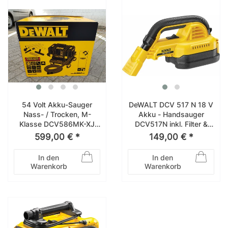
54 Volt Akku-Sauger
DeWALT DCV 517 N 18 V
Nass- / Trocken, M-
Akku - Handsauger
Klasse DCV586MK-XJ
DCV517N inkl. Filter &
DCV586MK XJ
Saugschlauch
599,00 € *
149,00 € *
DCV586MKXJ
In den
In den
Warenkorb
Warenkorb