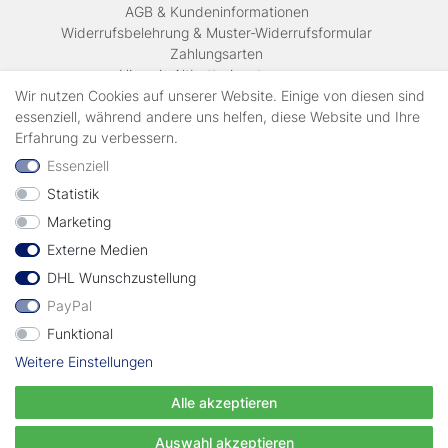
AGB & Kundeninformationen
Widerrufsbelehrung & Muster-Widerrufsformular
Zahlungsarten
Hinweis Altbatterieentsorgung
Versandkosten & Lieferinformationen
Wir nutzen Cookies auf unserer Website. Einige von diesen sind
essenziell, während andere uns helfen, diese Website und Ihre
Erfahrung zu verbessern.
Zahlungsarten
Essenziell
Statistik
Wir verschicken mit
Marketing
Externe Medien
geprüft durch
DHL Wunschzustellung
PayPal
Funktional
Weitere Einstellungen
Vertrag widerrufen
Alle akzeptieren
© Copyright EWT 2024 | Alle Rechte vorbehalten.
Auswahl akzeptieren