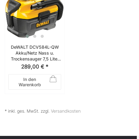
DeWALT DCV584L-QW
Akku/Netz Nass u.
Trockensauger 7,5 Liter
14,4 V/ 18V/ 54V
289,00 € *
In den
Warenkorb
* inkl. ges. MwSt. zzgl.
Versandkosten