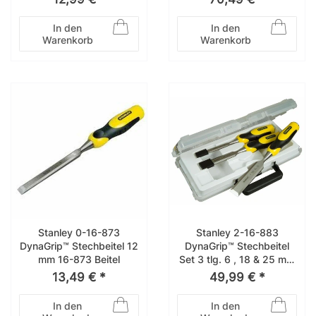
In den
In den
Warenkorb
Warenkorb
Stanley 0-16-873
Stanley 2-16-883
DynaGrip™ Stechbeitel 12
DynaGrip™ Stechbeitel
mm 16-873 Beitel
Set 3 tlg. 6 , 18 & 25 mm
16-883 Beitel
13,49 € *
49,99 € *
In den
In den