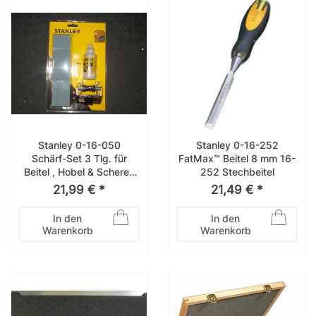
Stanley 0-16-050
Stanley 0-16-252
Schärf-Set 3 Tlg. für
FatMax™ Beitel 8 mm 16-
Beitel , Hobel & Scheren
252 Stechbeitel
16-050
21,99 € *
21,49 € *
In den
In den
Warenkorb
Warenkorb