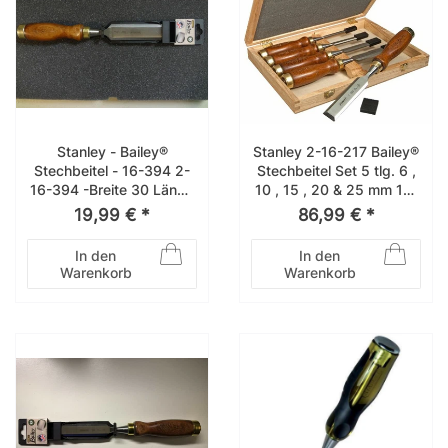
Stanley - Bailey®
Stanley 2-16-217 Bailey®
Stechbeitel - 16-394 2-
Stechbeitel Set 5 tlg. 6 ,
16-394 -Breite 30 Länge
10 , 15 , 20 & 25 mm 16-
60 mm
217
19,99 € *
86,99 € *
In den
In den
Warenkorb
Warenkorb