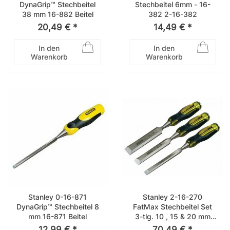
DynaGrip™ Stechbeitel
Stechbeitel 6mm - 16-
38 mm 16-882 Beitel
382 2-16-382
20,49 € *
14,49 € *
In den
In den
Warenkorb
Warenkorb
Stanley 0-16-871
Stanley 2-16-270
DynaGrip™ Stechbeitel 8
FatMax Stechbeitel Set
mm 16-871 Beitel
3-tlg. 10 , 15 & 20 mm
16-270
12,99 € *
70,49 € *