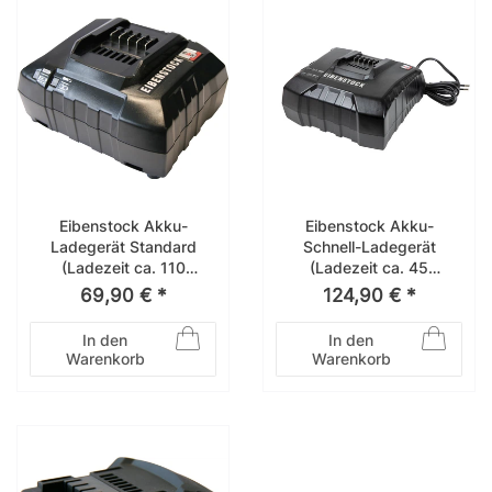
Eibenstock Akku-
Eibenstock Akku-
Ladegerät Standard
Schnell-Ladegerät
(Ladezeit ca. 110
(Ladezeit ca. 45
Minuten) – 37734000
Minuten) – 37732000
69,90 € *
124,90 € *
In den
In den
Warenkorb
Warenkorb