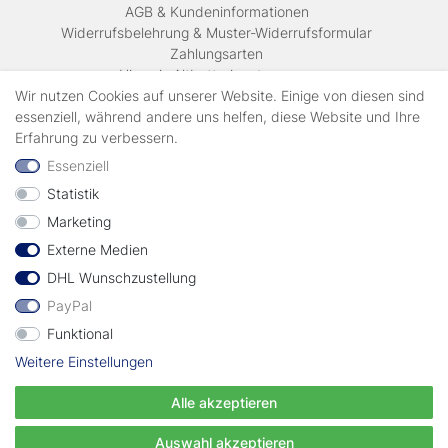
AGB & Kundeninformationen
Widerrufsbelehrung & Muster-Widerrufsformular
Zahlungsarten
Hinweis Altbatterieentsorgung
Versandkosten & Lieferinformationen
Wir nutzen Cookies auf unserer Website. Einige von diesen sind
essenziell, während andere uns helfen, diese Website und Ihre
Erfahrung zu verbessern.
Zahlungsarten
Essenziell
Statistik
Wir verschicken mit
Marketing
Externe Medien
geprüft durch
DHL Wunschzustellung
PayPal
Funktional
Weitere Einstellungen
Vertrag widerrufen
Alle akzeptieren
© Copyright EWT 2024 | Alle Rechte vorbehalten.
Auswahl akzeptieren