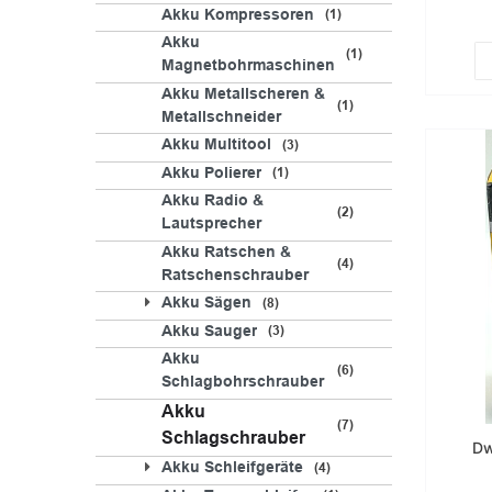
Akku Kompressoren
1
Akku
1
Magnetbohrmaschinen
Akku Metallscheren &
1
Metallschneider
Akku Multitool
3
Akku Polierer
1
Akku Radio &
2
Lautsprecher
Akku Ratschen &
4
Ratschenschrauber
Akku Sägen
8
Akku Sauger
3
Akku
6
Schlagbohrschrauber
Akku
7
Schlagschrauber
Dw
Akku Schleifgeräte
4