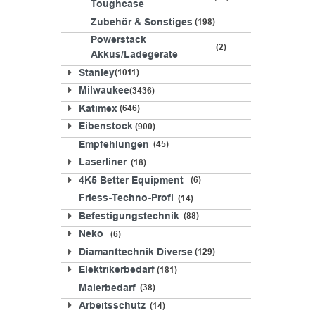
Toughcase
Zubehör & Sonstiges
198
Powerstack
2
Akkus/Ladegeräte
Stanley
1011
Milwaukee
3436
Katimex
646
Eibenstock
900
Empfehlungen
45
Laserliner
18
4K5 Better Equipment
6
Friess-Techno-Profi
14
Befestigungstechnik
88
Neko
6
Diamanttechnik Diverse
129
Elektrikerbedarf
181
Malerbedarf
38
Arbeitsschutz
14