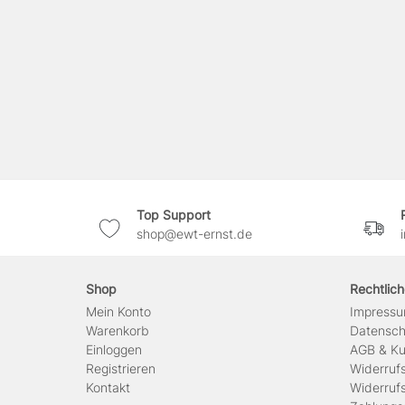
Top Support
shop@ewt-ernst.de
Shop
Rechtlic
Mein Konto
Impress
Warenkorb
Daten­sc
Einloggen
AGB & Ku
Registrieren
Widerruf
Kontakt
Widerruf