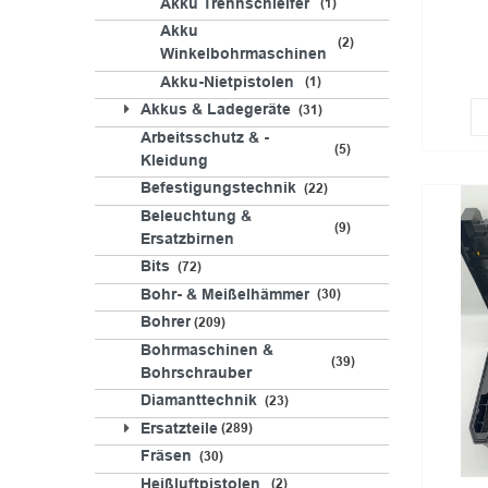
Akku Trennschleifer
1
Akku
2
Winkelbohrmaschinen
Akku-Nietpistolen
1
Akkus & Ladegeräte
31
Arbeitsschutz & -
5
Kleidung
Befestigungstechnik
22
Beleuchtung &
9
Ersatzbirnen
Bits
72
Bohr- & Meißelhämmer
30
Bohrer
209
Bohrmaschinen &
39
Bohrschrauber
Diamanttechnik
23
Ersatzteile
289
Fräsen
30
Heißluftpistolen
2