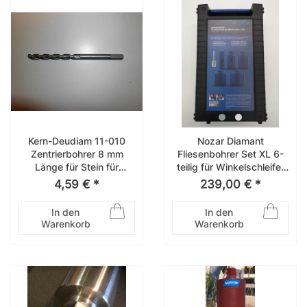
Kern-Deudiam 11-010
Nozar Diamant
Zentrierbohrer 8 mm
Fliesenbohrer Set XL 6-
Länge für Stein für
teilig für Winkelschleifer
Bohrkronen
6729820
4,59 € *
239,00 € *
In den
In den
Warenkorb
Warenkorb