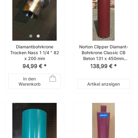
Diamantbohrkrone
Norton Clipper Diamant-
Trocken Nass 1 1/4 " 82
Bohrkrone Classic CB
x 200 mm
Beton 131 x 450mm
70184613215
94,99 € *
138,99 € *
In den
Warenkorb
Artikel anzeigen