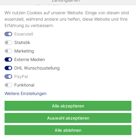
Hinweis Altbatterieentsorgung
Versandkosten & Lieferinformationen
Wir nutzen Cookies auf unserer Website. Einige von diesen sind
essenziell, während andere uns helfen, diese Website und Ihre
Erfahrung zu verbessern.
Zahlungsarten
Essenziell
Statistik
Wir verschicken mit
Marketing
Externe Medien
geprüft durch
DHL Wunschzustellung
PayPal
Funktional
Weitere Einstellungen
Vertrag widerrufen
Alle akzeptieren
© Copyright EWT 2024 | Alle Rechte vorbehalten.
Auswahl akzeptieren
Alle ablehnen