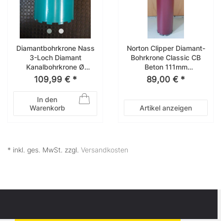
Diamantbohrkrone Nass
Norton Clipper Diamant-
3-Loch Diamant
Bohrkrone Classic CB
Kanalbohrkrone Ø
Beton 111mm
212mm 310mm Nutzlä.
70184613212
109,99 € *
89,00 € *
In den
Warenkorb
Artikel anzeigen
* inkl. ges. MwSt. zzgl.
Versandkosten