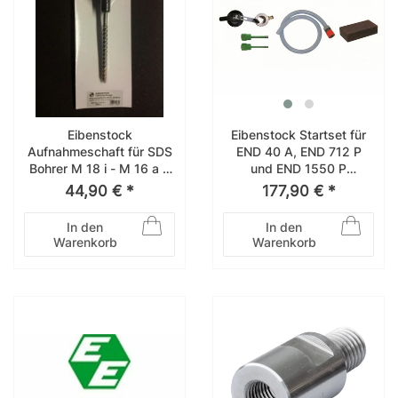
Eibenstock
Eibenstock Startset für
Aufnahmeschaft für SDS
END 40 A, END 712 P
Bohrer M 18 i - M 16 a +
und END 1550 P
SDS-Bohrer 35514000
3583E000 für END 712 P
44,90 € *
177,90 € *
Diamant-Nass-
Kernbohrmaschine
In den
In den
Warenkorb
Warenkorb