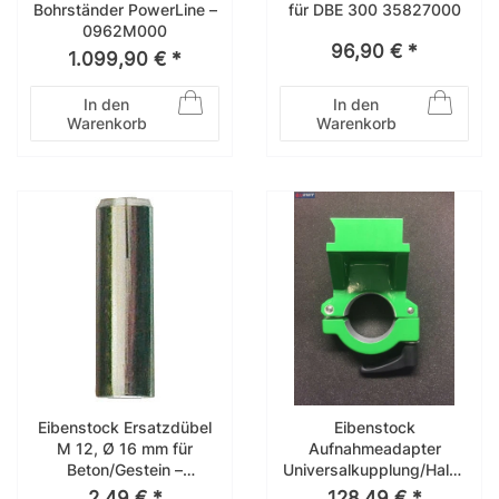
Bohrständer PowerLine –
für DBE 300 35827000
0962M000
96,90 € *
1.099,90 € *
In den
In den
Warenkorb
Warenkorb
Eibenstock Ersatzdübel
Eibenstock
M 12, Ø 16 mm für
Aufnahmeadapter
Beton/Gestein –
Universalkupplung/Halss
35722000
pannung f. BST182 V/S Ø
2,49 € *
128,49 € *