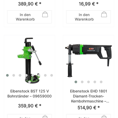
03E11000
152/3P
389,90 € *
16,99 € *
In den
In den
Warenkorb
Warenkorb
Eibenstock BST 125 V
Eibenstock EHD 1801
Bohrständer – 09659000
Diamant-Trocken-
Kernbohrmaschine –
359,90 € *
0331U000
514,90 € *