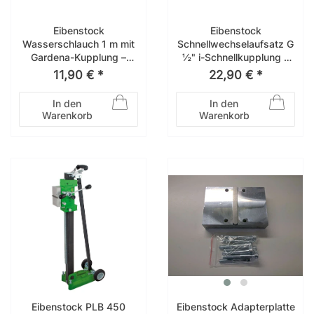
Eibenstock
Eibenstock
Wasserschlauch 1 m mit
Schnellwechselaufsatz G
Gardena-Kupplung –
½" i-Schnellkupplung –
3583C000
38006000
11,90 € *
22,90 € *
In den
In den
Warenkorb
Warenkorb
Eibenstock PLB 450
Eibenstock Adapterplatte