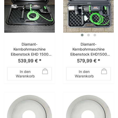
Diamant-
Diamant-
Kernbohrmaschine
Kernbohrmaschine
Eibenstock EHD 1500
Eibenstock EHD1500
EHD1500 Nachfolger der
EHD 1500 Set 0311L
539,99 € *
579,99 € *
EHD 1300
In den
In den
Warenkorb
Warenkorb