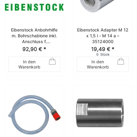
Eibenstock Anbohrhilfe
Eibenstock Adapter M 12
m. Bohrschablone inkl.
x 1,5 i - M 14 a –
Anschluss f.
35124000
Wasserabsaugung
92,90 € *
19,49 € *
3583A
0
Stück
In den
In den
Warenkorb
Warenkorb