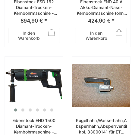
Eibenstock ESD 162
Eibenstock END 40 A
Diamant-Trocken-
Akku-Diamant-Nass-
Kernbohrmaschine -
Kernbohrmaschine (ohne
Softschlag- – 03E25000
Akku und
894,90 € *
424,90 € *
ohneLadegerät) –
030A2000
In den
In den
Warenkorb
Warenkorb
Eibenstock EHD 1500
Kugelhahn,Wasserhahn,A
Diamant-Trocken-
bsperrhahn,Absperrventil
Kernbohrmaschine –
kpl. 83000141 für ETN