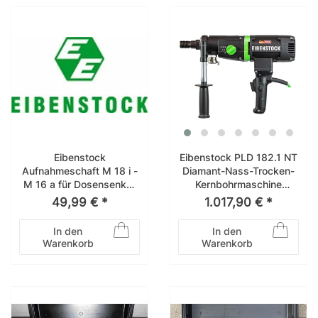
Eibenstock
Eibenstock PLD 182.1 NT
Aufnahmeschaft M 18 i -
Diamant-Nass-Trocken-
M 16 a für Dosensenker
Kernbohrmaschine
nass M 16 35890000
PowerLine – 0343X000
49,99 € *
1.017,90 € *
In den
In den
Warenkorb
Warenkorb