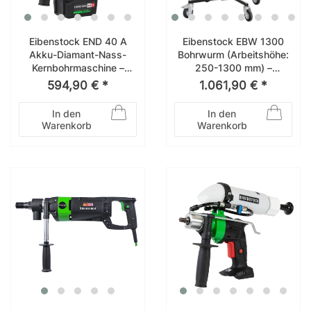
Eibenstock END 40 A
Eibenstock EBW 1300
Akku-Diamant-Nass-
Bohrwurm (Arbeitshöhe:
Kernbohrmaschine –
250-1300 mm) –
030A1000
09655000
594,90 € *
1.061,90 € *
In den
In den
Warenkorb
Warenkorb