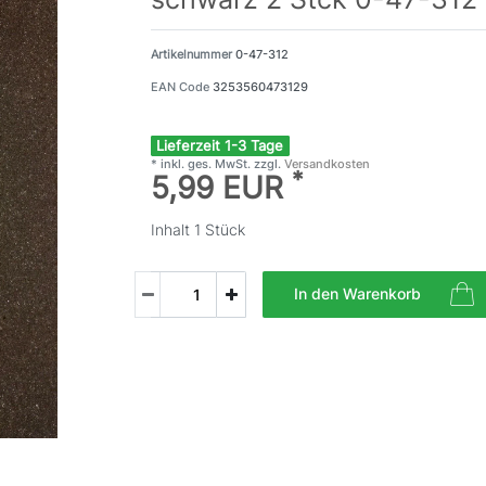
Artikelnummer
0-47-312
EAN Code
3253560473129
Lieferzeit 1-3 Tage
* inkl. ges. MwSt. zzgl.
Versandkosten
*
5,99 EUR
Inhalt
1
Stück
In den Warenkorb