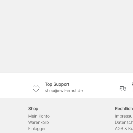
Top Support
shop@ewt-ernst.de
Shop
Rechtlic
Mein Konto
Impress
Warenkorb
Daten­sc
Einloggen
AGB & Ku