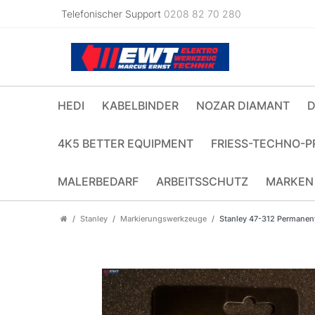
Telefonischer Support
0208 82 70 280
HEDI
KABELBINDER
NOZAR DIAMANT
D
4K5 BETTER EQUIPMENT
FRIESS-TECHNO-P
MALERBEDARF
ARBEITSSCHUTZ
MARKEN
Stanley
Markierungswerkzeuge
Stanley 47-312 Permanent