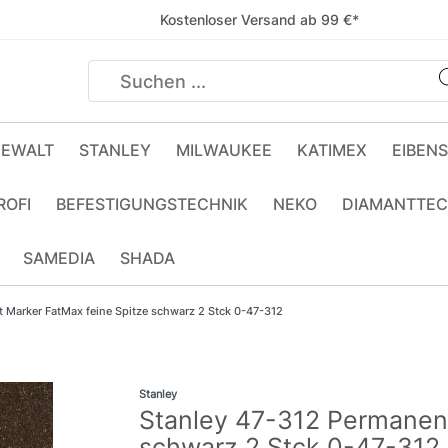
Kostenloser Versand ab 99 €*
EWALT
STANLEY
MILWAUKEE
KATIMEX
EIBEN
ROFI
BEFESTIGUNGSTECHNIK
NEKO
DIAMANTTEC
SAMEDIA
SHADA
 Marker FatMax feine Spitze schwarz 2 Stck 0-47-312
Stanley
Stanley 47-312 Permanent
schwarz 2 Stck 0-47-312