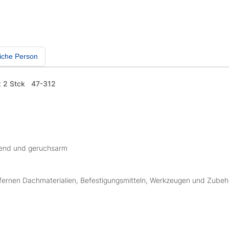
iche Person
 2 Stck
47-312
knend und geruchsarm
ernen Dachmaterialien, Befestigungsmitteln, Werkzeugen und Zubehö