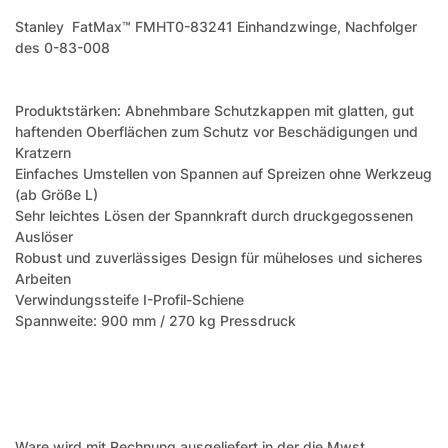
Stanley
FatMax™ FMHT0-83241 Einhandzwinge, Nachfolger
des 0-83-008
Produktstärken: Abnehmbare Schutzkappen mit glatten, gut
haftenden Oberflächen zum Schutz vor Beschädigungen und
Kratzern
Einfaches Umstellen von Spannen auf Spreizen ohne Werkzeug
(ab Größe L)
Sehr leichtes Lösen der Spannkraft durch druckgegossenen
Auslöser
Robust und zuverlässiges Design für müheloses und sicheres
Arbeiten
Verwindungssteife I-Profil-Schiene
Spannweite: 900 mm / 270 kg Pressdruck
Ware wird mit Rechnung ausgeliefert in der die Mwst.