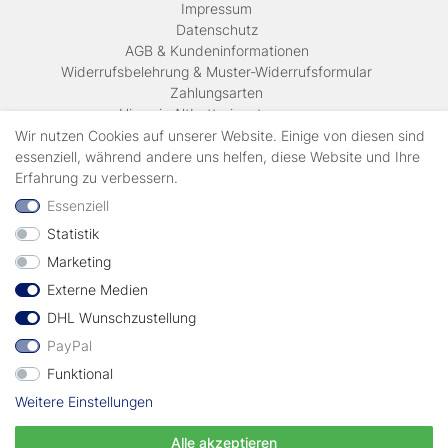
Impressum
Daten­schutz
AGB & Kundeninformationen
Widerrufsbelehrung & Muster-Widerrufsformular
Zahlungsarten
Hinweis Altbatterieentsorgung
Versandkosten & Lieferinformationen
Wir nutzen Cookies auf unserer Website. Einige von diesen sind
essenziell, während andere uns helfen, diese Website und Ihre
Erfahrung zu verbessern.
Zahlungsarten
Essenziell
Statistik
Wir verschicken mit
Marketing
Externe Medien
geprüft durch
DHL Wunschzustellung
PayPal
Funktional
Weitere Einstellungen
Vertrag widerrufen
Alle akzeptieren