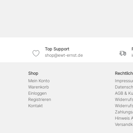
Top Support
shop@ewt-ernst.de
Shop
Rechtlic
Mein Konto
Impress
Warenkorb
Daten­sc
Einloggen
AGB & Ku
Registrieren
Widerruf
Kontakt
Widerruf
Zahlungs
Hinweis A
Versandk