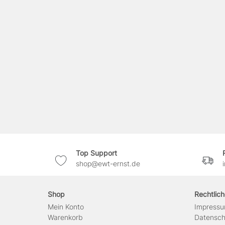
Top Support
shop@ewt-ernst.de
Shop
Rechtlic
Mein Konto
Impress
Warenkorb
Daten­sc