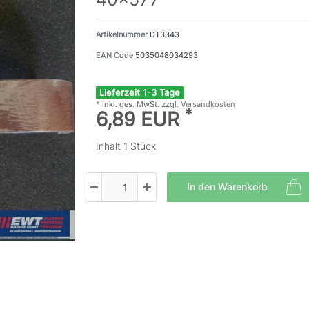
Artikelnummer
DT3343
EAN Code
5035048034293
Lieferzeit 1-3 Tage
* inkl. ges. MwSt. zzgl.
Versandkosten
*
6,89 EUR
Inhalt
1
Stück
In den Warenkorb