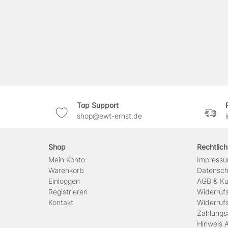
Top Support
shop@ewt-ernst.de
Shop
Rechtlic
Mein Konto
Impress
Warenkorb
Daten­sc
Einloggen
AGB & Ku
Registrieren
Widerruf
Kontakt
Widerruf
Zahlungs
Hinweis A