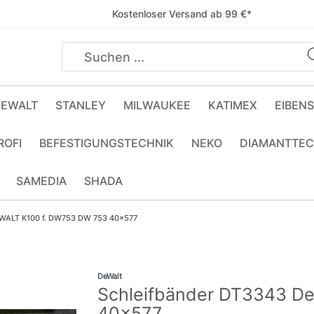
Kostenloser Versand ab 99 €*
EWALT
STANLEY
MILWAUKEE
KATIMEX
EIBEN
ROFI
BEFESTIGUNGSTECHNIK
NEKO
DIAMANTTEC
SAMEDIA
SHADA
eWALT K100 f. DW753 DW 753 40x577
DeWalt
Schleifbänder DT3343 D
40x577