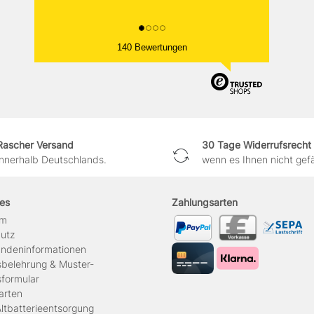
140 Bewertungen
Rascher Versand
30 Tage Widerrufsrecht
innerhalb Deutschlands.
wenn es Ihnen nicht gefäl
hes
Zahlungsarten
um
hutz
ndeninformationen
sbelehrung & Muster-
sformular
arten
ltbatterieentsorgung