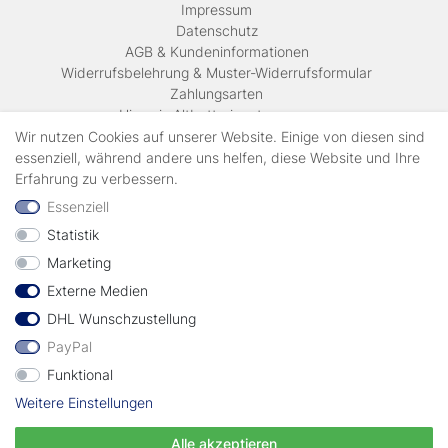
Impressum
Daten­schutz
AGB & Kundeninformationen
Widerrufsbelehrung & Muster-Widerrufsformular
Zahlungsarten
Hinweis Altbatterieentsorgung
Versandkosten & Lieferinformationen
Wir nutzen Cookies auf unserer Website. Einige von diesen sind
essenziell, während andere uns helfen, diese Website und Ihre
Erfahrung zu verbessern.
Zahlungsarten
Essenziell
Statistik
Wir verschicken mit
Marketing
Externe Medien
geprüft durch
DHL Wunschzustellung
PayPal
Funktional
Weitere Einstellungen
Vertrag widerrufen
Alle akzeptieren