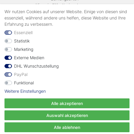
Hinweis Altbatterieentsorgung
Versandkosten & Lieferinformationen
Wir nutzen Cookies auf unserer Website. Einige von diesen sind
essenziell, während andere uns helfen, diese Website und Ihre
Erfahrung zu verbessern.
Zahlungsarten
Essenziell
Statistik
Wir verschicken mit
Marketing
Externe Medien
geprüft durch
DHL Wunschzustellung
PayPal
Funktional
Weitere Einstellungen
Vertrag widerrufen
Alle akzeptieren
© Copyright EWT 2024 | Alle Rechte vorbehalten.
Auswahl akzeptieren
Alle ablehnen