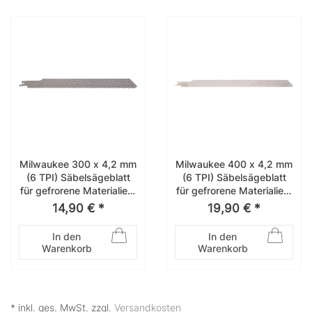
Milwaukee 300 x 4,2 mm
Milwaukee 400 x 4,2 mm
(6 TPI) Säbelsägeblatt
(6 TPI) Säbelsägeblatt
für gefrorene Materialien,
für gefrorene Materialien,
Edelstahl 48001082
Edelstahl 48001083
14,90 € *
19,90 € *
In den
In den
Warenkorb
Warenkorb
* inkl. ges. MwSt. zzgl.
Versandkosten