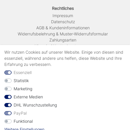
Rechtliches
Impressum
Daten­schutz
AGB & Kundeninformationen
Widerrufsbelehrung & Muster-Widerrufsformular
Zahlungsarten
Hinweis Altbatterieentsorgung
Versandkosten & Lieferinformationen
Wir nutzen Cookies auf unserer Website. Einige von diesen sind
essenziell, während andere uns helfen, diese Website und Ihre
Erfahrung zu verbessern.
Zahlungsarten
Essenziell
Statistik
Wir verschicken mit
Marketing
Externe Medien
geprüft durch
DHL Wunschzustellung
PayPal
Funktional
Weitere Einstellungen
Vertrag widerrufen