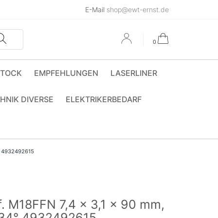
E-Mail
shop@ewt-ernst.de
0
STOCK
EMPFEHLUNGEN
LASERLINER
HNIK DIVERSE
ELEKTRIKERBEDARF
4° 4932492615
. M18FFN 7,4 x 3,1 x 90 mm,
, 34° 4932492615