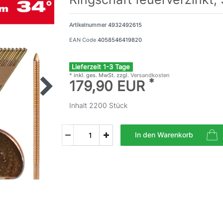
Artikelnummer
4932492615
EAN Code
4058546419820
Lieferzeit 1-3 Tage
* inkl. ges. MwSt. zzgl.
Versandkosten
*
179,90 EUR
Inhalt
2200
Stück
In den Warenkorb