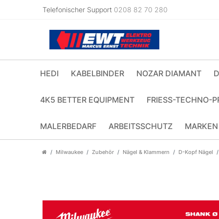
Telefonischer Support
0208 82 70 280
HEDI
KABELBINDER
NOZAR DIAMANT
D
4K5 BETTER EQUIPMENT
FRIESS-TECHNO-P
MALERBEDARF
ARBEITSSCHUTZ
MARKEN
Milwaukee
Zubehör
Nägel & Klammern
D-Kopf Nägel