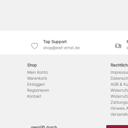
Top Support
shop@ewt-ernst.de
Shop
Rechtlic
Mein Konto
Impress
Warenkorb
Daten­sc
Einloggen
AGB & Ku
Registrieren
Widerruf
Kontakt
Widerruf
Zahlungs
Hinweis A
Versandk
geprüft durch