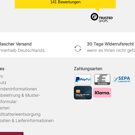
141 Bewertungen
Rascher Versand
30 Tage Widerrufsrecht
innerhalb Deutschlands.
wenn es Ihnen nicht gefäl
hes
Zahlungsarten
um
hutz
ndeninformationen
sbelehrung & Muster-
sformular
arten
ltbatterieentsorgung
osten & Lieferinformationen