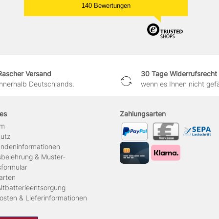
140 Bewertungen
Rascher Versand
30 Tage Widerrufsrecht
innerhalb Deutschlands.
wenn es Ihnen nicht gefäl
hes
Zahlungsarten
um
hutz
ndeninformationen
sbelehrung & Muster-
sformular
arten
ltbatterieentsorgung
osten & Lieferinformationen