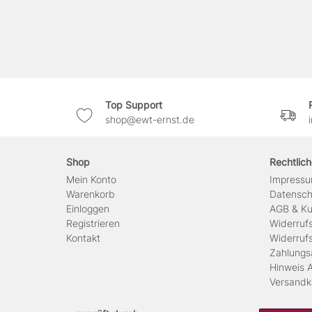
Top Support
shop@ewt-ernst.de
Shop
Rechtlic
Mein Konto
Impress
Warenkorb
Daten­sc
Einloggen
AGB & Ku
Registrieren
Widerruf
Kontakt
Widerruf
Zahlungs
Hinweis A
Versandk