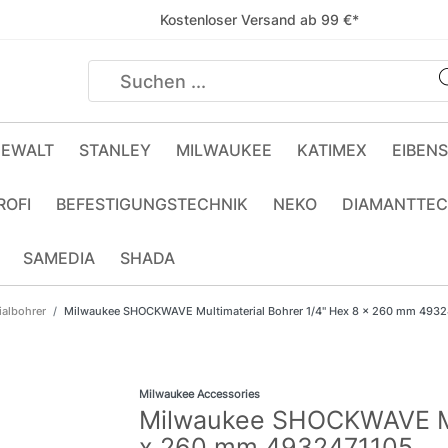
Kostenloser Versand ab 99 €*
EWALT
STANLEY
MILWAUKEE
KATIMEX
EIBEN
ROFI
BEFESTIGUNGSTECHNIK
NEKO
DIAMANTTEC
SAMEDIA
SHADA
ialbohrer
Milwaukee SHOCKWAVE Multimaterial Bohrer 1/4" Hex 8 x 260 mm 493
Milwaukee Accessories
Milwaukee SHOCKWAVE Mul
x 260 mm 4932471105