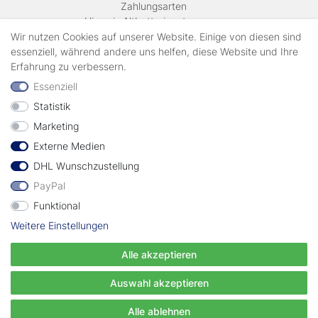
Zahlungsarten
Hinweis Altbatterieentsorgung
Versandkosten & Lieferinformationen
Wir nutzen Cookies auf unserer Website. Einige von diesen sind
essenziell, während andere uns helfen, diese Website und Ihre
Erfahrung zu verbessern.
Zahlungsarten
Essenziell
Statistik
Wir verschicken mit
Marketing
Externe Medien
geprüft durch
DHL Wunschzustellung
PayPal
Funktional
Weitere Einstellungen
Vertrag widerrufen
Alle akzeptieren
© Copyright EWT 2024 | Alle Rechte vorbehalten.
Auswahl akzeptieren
Alle ablehnen