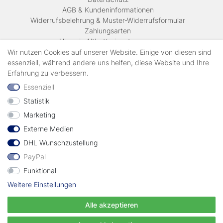
AGB & Kundeninformationen
Widerrufsbelehrung & Muster-Widerrufsformular
Zahlungsarten
Hinweis Altbatterieentsorgung
Versandkosten & Lieferinformationen
Wir nutzen Cookies auf unserer Website. Einige von diesen sind
essenziell, während andere uns helfen, diese Website und Ihre
Erfahrung zu verbessern.
Zahlungsarten
Essenziell
Statistik
Wir verschicken mit
Marketing
Externe Medien
geprüft durch
DHL Wunschzustellung
PayPal
Funktional
Weitere Einstellungen
Vertrag widerrufen
Alle akzeptieren