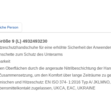
iche Person
röße 9 (L) 4932493230
tzeschutzhandschuhe für eine erhöhte Sicherheit der Anwende
schette zum Schutz des Unterarms
arkeit
gen Oberflächen durch die angeraute Nitrilbeschichtung der Ha
e Zusammensetzung, um den Komfort über lange Zeiträume zu g
chanischen und Hitzeschutz: EN ISO 374- 1:2016 Typ A/ JKLMNO
bensmittelkontakt zugelassen, UKCA, EAC, UKRAINE