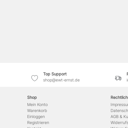
Top Support
shop@ewt-ernst.de
Shop
Rechtlic
Mein Konto
Impress
Warenkorb
Daten­sc
Einloggen
AGB & Ku
Registrieren
Widerruf