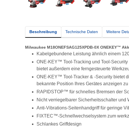
Beschreibung
Technische Daten
Weitere Deta
Milwaukee M18ONEFSAG125XPDB-0X ONEKEY™ Akku-S
Kabelgebundene Leistung ähnlich einem 120
ONE-KEY™ Tool-Tracking und Tool-Security b
bietet außerdem eine ferngesteuerte Werkze
ONE-KEY™ Tool-Tracker & -Security bietet die
bekannte Position Ihres Gerätes anzeigen zu
RAPIDSTOP™ für schnelles Bremsen der Sch
Nicht verriegelbarer Sicherheitsschalter un
Anti-Vibrations-Seitenhandgriff für geringe Vi
FIXTEC™-Schnellwechselsystem zum werkz
Schlankes Griffdesign