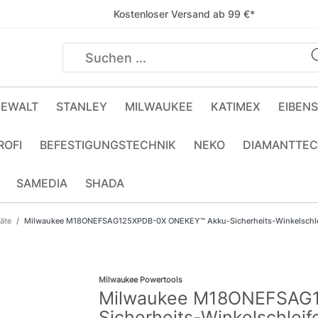
Kostenloser Versand ab 99 €*
EWALT
STANLEY
MILWAUKEE
KATIMEX
EIBEN
ROFI
BEFESTIGUNGSTECHNIK
NEKO
DIAMANTTEC
SAMEDIA
SHADA
äte
Milwaukee M18ONEFSAG125XPDB-0X ONEKEY™ Akku-Sicherheits-Winkelschl
Milwaukee Powertools
Milwaukee M18ONEFSAG
Sicherheits-Winkelschlei