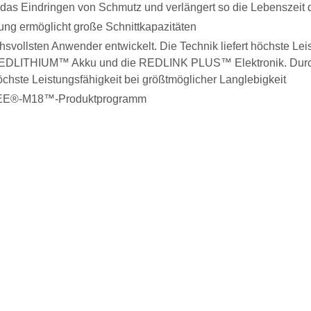
 das Eindringen von Schmutz und verlängert so die Lebenszeit
ng ermöglicht große Schnittkapazitäten
svollsten Anwender entwickelt. Die Technik liefert höchste Leis
LITHIUM™ Akku und die REDLINK PLUS™ Elektronik. Durch d
ste Leistungsfähigkeit bei größtmöglicher Langlebigkeit
KEE®-M18™-Produktprogramm