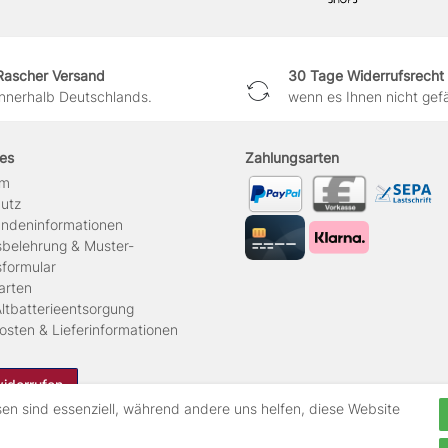
Rascher Versand
30 Tage Widerrufsrecht
innerhalb Deutschlands.
wenn es Ihnen nicht gefäl
hes
Zahlungsarten
um
hutz
ndeninformationen
sbelehrung & Muster-
sformular
arten
ltbatterieentsorgung
osten & Lieferinformationen
widerrufen
sen sind essenziell, während andere uns helfen, diese Website