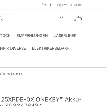
E-Mail
shop@ewt-ernst.de
0
STOCK
EMPFEHLUNGEN
LASERLINER
HNIK DIVERSE
ELEKTRIKERBEDARF
eifer 4933478434
125XPDB-0X ONEKEY™ Akku-
fer 4933478434