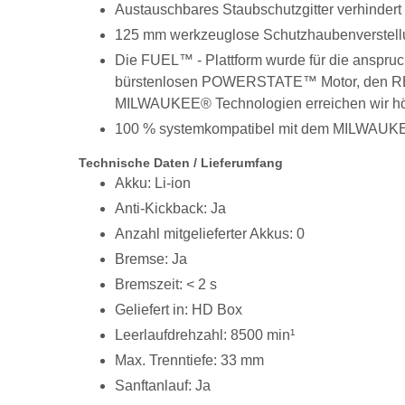
Austauschbares Staubschutzgitter verhindert
125 mm werkzeuglose Schutzhaubenverstellu
Die FUEL™ - Plattform wurde für die anspruch
bürstenlosen POWERSTATE™ Motor, den RED
MILWAUKEE® Technologien erreichen wir höch
100 % systemkompatibel mit dem MILWAU
Technische Daten / Lieferumfang
Akku: Li-ion
Anti-Kickback: Ja
Anzahl mitgelieferter Akkus: 0
Bremse: Ja
Bremszeit: < 2 s
Geliefert in: HD Box
Leerlaufdrehzahl: 8500 min¹
Max. Trenntiefe: 33 mm
Sanftanlauf: Ja