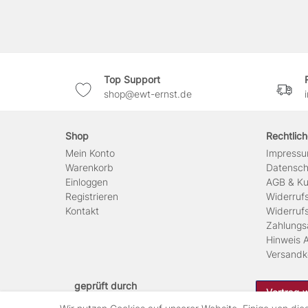
Top Support
shop@ewt-ernst.de
Shop
Rechtlic
Mein Konto
Impress
Warenkorb
Daten­sc
Einloggen
AGB & Ku
Registrieren
Widerruf
Kontakt
Widerruf
Zahlungs
Hinweis A
Versandk
geprüft durch
Vertrag 