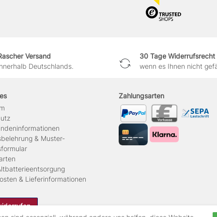
Rascher Versand
30 Tage Widerrufsrecht
innerhalb Deutschlands.
wenn es Ihnen nicht gefäl
hes
Zahlungsarten
um
hutz
ndeninformationen
sbelehrung & Muster-
sformular
arten
ltbatterieentsorgung
osten & Lieferinformationen
widerrufen