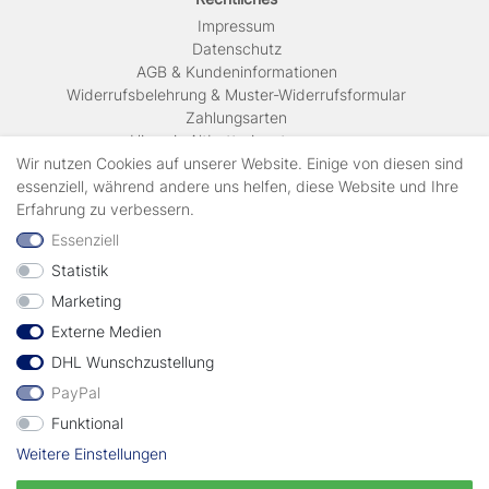
Impressum
Daten­schutz
AGB & Kundeninformationen
Widerrufsbelehrung & Muster-Widerrufsformular
Zahlungsarten
Hinweis Altbatterieentsorgung
Versandkosten & Lieferinformationen
Wir nutzen Cookies auf unserer Website. Einige von diesen sind
essenziell, während andere uns helfen, diese Website und Ihre
Erfahrung zu verbessern.
Zahlungsarten
Essenziell
Statistik
Wir verschicken mit
Marketing
Externe Medien
geprüft durch
DHL Wunschzustellung
PayPal
Funktional
Weitere Einstellungen
Vertrag widerrufen