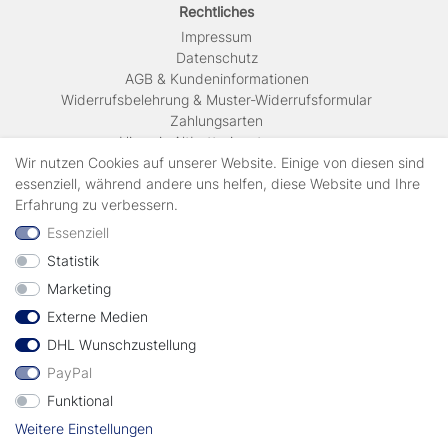
Rechtliches
Impressum
Daten­schutz
AGB & Kundeninformationen
Widerrufsbelehrung & Muster-Widerrufsformular
Zahlungsarten
Hinweis Altbatterieentsorgung
Versandkosten & Lieferinformationen
Wir nutzen Cookies auf unserer Website. Einige von diesen sind
essenziell, während andere uns helfen, diese Website und Ihre
Erfahrung zu verbessern.
Zahlungsarten
Essenziell
Statistik
Wir verschicken mit
Marketing
Externe Medien
geprüft durch
DHL Wunschzustellung
PayPal
Funktional
Weitere Einstellungen
Vertrag widerrufen