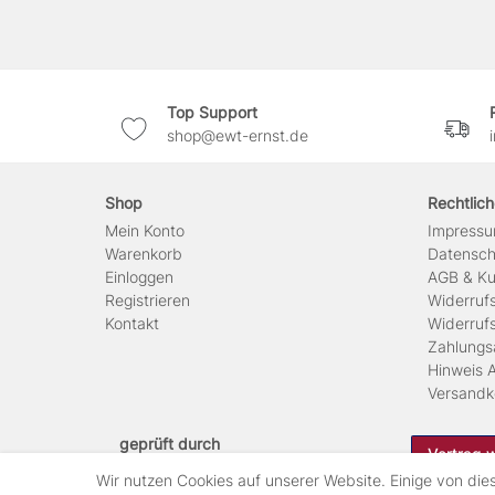
Top Support
shop@ewt-ernst.de
Shop
Rechtlic
Mein Konto
Impress
Warenkorb
Daten­sc
Einloggen
AGB & Ku
Registrieren
Widerruf
Kontakt
Widerruf
Zahlungs
Hinweis A
Versandk
geprüft durch
Vertrag 
Wir nutzen Cookies auf unserer Website. Einige von die