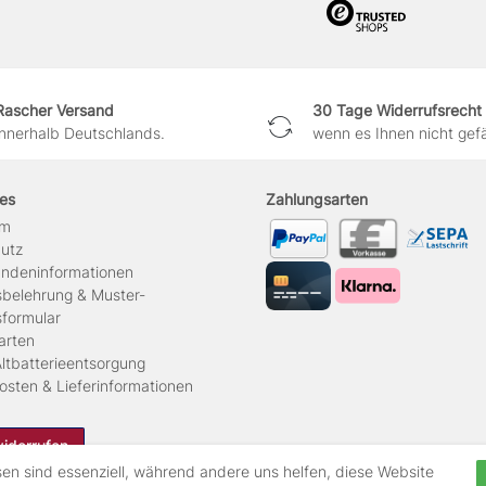
Rascher Versand
30 Tage Widerrufsrecht
innerhalb Deutschlands.
wenn es Ihnen nicht gefäl
hes
Zahlungsarten
um
hutz
ndeninformationen
sbelehrung & Muster-
sformular
arten
ltbatterieentsorgung
osten & Lieferinformationen
widerrufen
sen sind essenziell, während andere uns helfen, diese Website