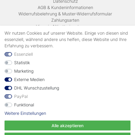
Daten­schutz
AGB & Kundeninformationen
Widerrufsbelehrung & Muster-Widerrufsformular
Zahlungsarten
Hinweis Altbatterieentsorgung
Versandkosten & Lieferinformationen
Wir nutzen Cookies auf unserer Website. Einige von diesen sind
essenziell, während andere uns helfen, diese Website und Ihre
Erfahrung zu verbessern.
Zahlungsarten
Essenziell
Statistik
Wir verschicken mit
Marketing
Externe Medien
geprüft durch
DHL Wunschzustellung
PayPal
Funktional
Weitere Einstellungen
Vertrag widerrufen
Alle akzeptieren