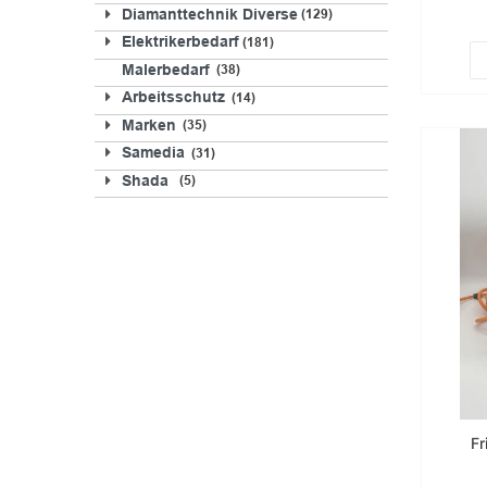
Diamanttechnik Diverse
129
Elektrikerbedarf
181
Malerbedarf
38
Arbeitsschutz
14
Marken
35
Samedia
31
Shada
5
F