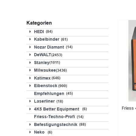
Kategorien
HEDI
84
Kabelbinder
61
Nozar Diamant
14
DeWALT
2453
Stanley
1011
Milwaukee
3436
Katimex
646
Eibenstock
900
Empfehlungen
45
Laserliner
18
Friess
4K5 Better Equipment
6
Friess-Techno-Profi
14
Befestigungstechnik
88
Neko
6