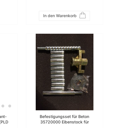
In den Warenkorb
ant-
Befestigungsset für Beton
e(PLD
35720000 Eibenstock für
 +
Kernbohrständer 35720