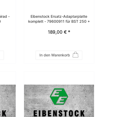
irad -
Eibenstock Ersatz-Adaptarplatte
0
komplett - 79600911 für BST 250 +
BST 352V
189,00 € *
In den Warenkorb