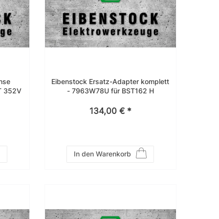
hse
Eibenstock Ersatz-Adapter komplett
ST 352V
- 7963W78U für BST162 H
134,00 € *
In den Warenkorb