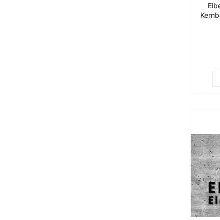
Eib
Kernb