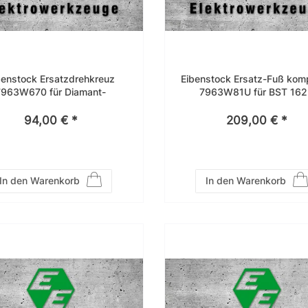
benstock Ersatzdrehkreuz
Eibenstock Ersatz-Fuß komp
7963W670 für Diamant-
7963W81U für BST 16
bohrständer, z.B BST 162H
94,00 € *
209,00 € *
In den Warenkorb
In den Warenkorb