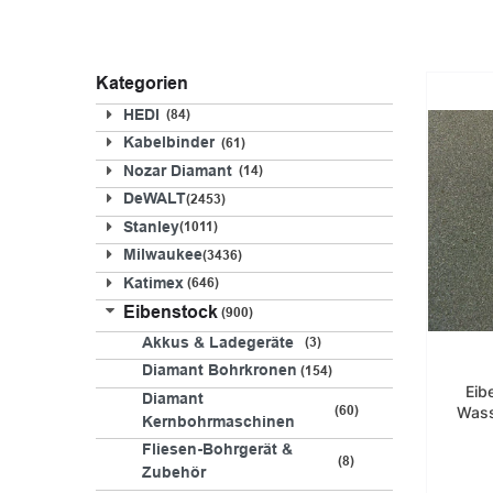
Kategorien
HEDI
84
Kabelbinder
61
Nozar Diamant
14
DeWALT
2453
Stanley
1011
Milwaukee
3436
Katimex
646
Eibenstock
900
Akkus & Ladegeräte
3
Diamant Bohrkronen
154
Eib
Diamant
Wass
60
Kernbohrmaschinen
Fliesen-Bohrgerät &
8
Zubehör