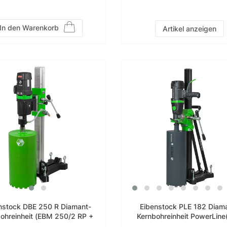
In den Warenkorb
Artikel anzeigen
nstock DBE 250 R Diamant-
Eibenstock PLE 182 Diam
ohreinheit (EBM 250/2 RP +
Kernbohreinheit PowerLin
BST 250) – 0352I000
182.1 NT + BST 182 V/S