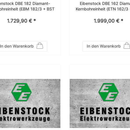
enstock DBE 182 Diamant-
Eibenstock DBE 162 Diam
ohreinheit (EBM 182/3 + BST
Kernbohreinheit (ETN 162/3
182 V/S) – 03E34000
182 V/S) – 03E35000
1.729,90 € *
1.999,00 € *
In den Warenkorb
In den Warenkorb