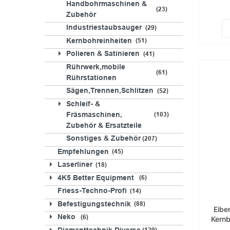
Handbohrmaschinen &
23
Zubehör
Industriestaubsauger
29
Kernbohreinheiten
51
Polieren & Satinieren
41
Rührwerk,mobile
61
Rührstationen
Sägen,Trennen,Schlitzen
52
Schleif- &
Fräsmaschinen,
103
Zubehör & Ersatzteile
Sonstiges & Zubehör
207
Empfehlungen
45
Laserliner
18
4K5 Better Equipment
6
Friess-Techno-Profi
14
Befestigungstechnik
88
Eibe
Neko
Kernb
6