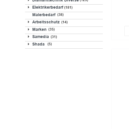
Diamanttechnik Diverse
129
Elektrikerbedarf
181
Malerbedarf
38
Arbeitsschutz
14
Marken
35
Samedia
31
Shada
5