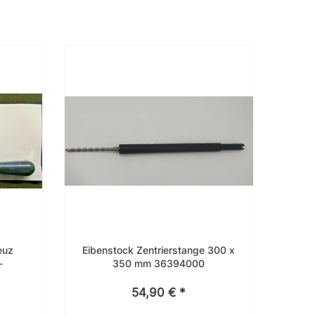
euz
Eibenstock Zentrierstange 300 x
-
350 mm 36394000
 182
54,90 € *