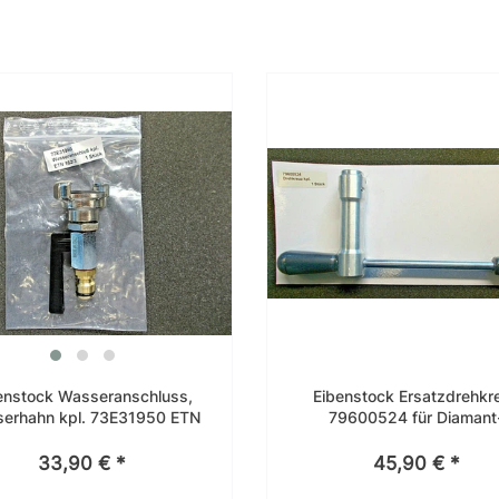
enstock Wasseranschluss,
Eibenstock Ersatzdrehkr
erhahn kpl. 73E31950 ETN
79600524 für Diamant
162/3 Gardena kompat.
Kernbohrständer, z.B BST
33,90 € *
45,90 € *