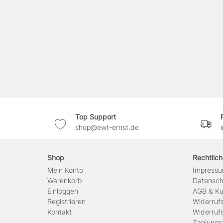
Top Support
shop@ewt-ernst.de
Shop
Rechtlic
Mein Konto
Impress
Warenkorb
Daten­sc
Einloggen
AGB & Ku
Registrieren
Widerruf
Kontakt
Widerruf
Zahlungs