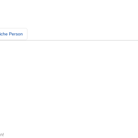
iche Person
n!