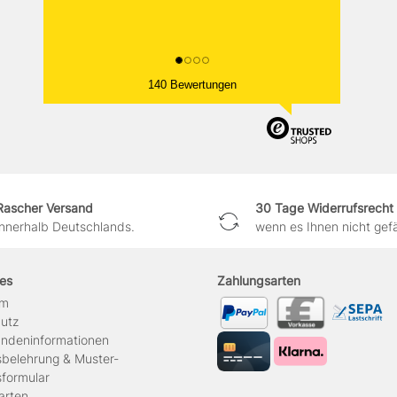
140 Bewertungen
Rascher Versand
30 Tage Widerrufsrecht
innerhalb Deutschlands.
wenn es Ihnen nicht gefäl
hes
Zahlungsarten
um
hutz
ndeninformationen
sbelehrung & Muster-
sformular
arten