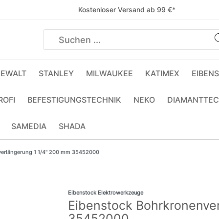
Kostenloser Versand ab 99 €*
EWALT
STANLEY
MILWAUKEE
KATIMEX
EIBEN
ROFI
BEFESTIGUNGSTECHNIK
NEKO
DIAMANTTEC
SAMEDIA
SHADA
verlängerung 1 1/4" 200 mm 35452000
Eibenstock Elektrowerkzeuge
Eibenstock Bohrkronenve
35452000