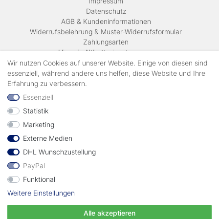
Impressum
Daten­schutz
AGB & Kundeninformationen
Widerrufsbelehrung & Muster-Widerrufsformular
Zahlungsarten
Hinweis Altbatterieentsorgung
Versandkosten & Lieferinformationen
Wir nutzen Cookies auf unserer Website. Einige von diesen sind
essenziell, während andere uns helfen, diese Website und Ihre
Erfahrung zu verbessern.
Zahlungsarten
Essenziell
Statistik
Wir verschicken mit
Marketing
Externe Medien
geprüft durch
DHL Wunschzustellung
PayPal
Funktional
Weitere Einstellungen
Vertrag widerrufen
Alle akzeptieren