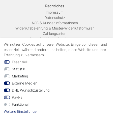
Rechtliches
Impressum
Daten­schutz
AGB & Kundeninformationen
Widerrufsbelehrung & Muster-Widerrufsformular
Zahlungsarten
Hinweis Altbatterieentsorgung
Versandkosten & Lieferinformationen
Wir nutzen Cookies auf unserer Website. Einige von diesen sind
essenziell, während andere uns helfen, diese Website und Ihre
Erfahrung zu verbessern.
Zahlungsarten
Essenziell
Statistik
Wir verschicken mit
Marketing
Externe Medien
geprüft durch
DHL Wunschzustellung
PayPal
Funktional
Weitere Einstellungen
Vertrag widerrufen