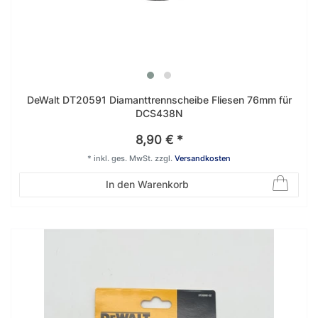
DeWalt DT20591 Diamanttrennscheibe Fliesen 76mm für
DCS438N
8,90 € *
*
inkl. ges. MwSt.
zzgl.
Versandkosten
In den Warenkorb