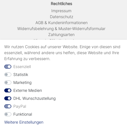
Rechtliches
Impressum
Daten­schutz
AGB & Kundeninformationen
Widerrufsbelehrung & Muster-Widerrufsformular
Zahlungsarten
Hinweis Altbatterieentsorgung
Versandkosten & Lieferinformationen
Wir nutzen Cookies auf unserer Website. Einige von diesen sind
essenziell, während andere uns helfen, diese Website und Ihre
Erfahrung zu verbessern.
Zahlungsarten
Essenziell
Statistik
Wir verschicken mit
Marketing
Externe Medien
geprüft durch
DHL Wunschzustellung
PayPal
Funktional
Weitere Einstellungen
Vertrag widerrufen