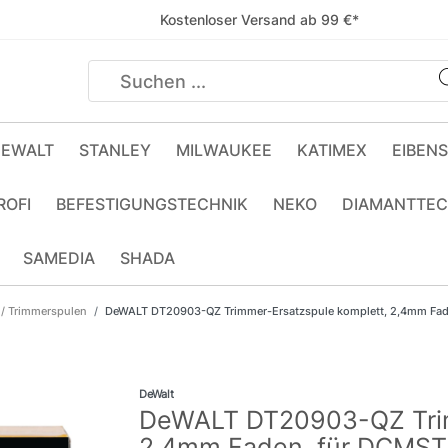
Kostenloser Versand ab 99 €*
EWALT
STANLEY
MILWAUKEE
KATIMEX
EIBEN
ROFI
BEFESTIGUNGSTECHNIK
NEKO
DIAMANTTEC
SAMEDIA
SHADA
 / Trimmerspulen
DeWALT DT20903-QZ Trimmer-Ersatzspule komplett, 2,4mm Fa
DeWalt
DeWALT DT20903-QZ Trim
2,4mm Faden, für DCMS