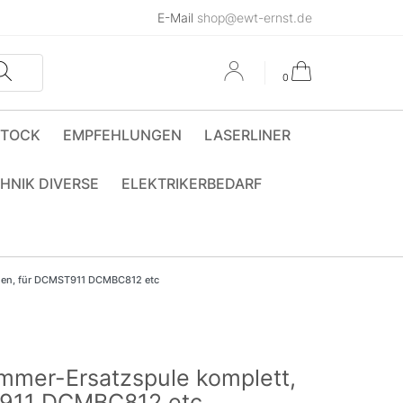
E-Mail
shop@ewt-ernst.de
0
STOCK
EMPFEHLUNGEN
LASERLINER
HNIK DIVERSE
ELEKTRIKERBEDARF
den, für DCMST911 DCMBC812 etc
mer-Ersatzspule komplett,
T911 DCMBC812 etc