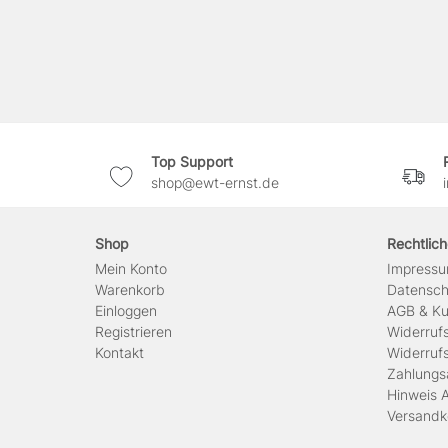
Top Support
shop@ewt-ernst.de
Shop
Rechtlic
Mein Konto
Impress
Warenkorb
Daten­sc
Einloggen
AGB & Ku
Registrieren
Widerruf
Kontakt
Widerruf
Zahlungs
Hinweis A
Versandk