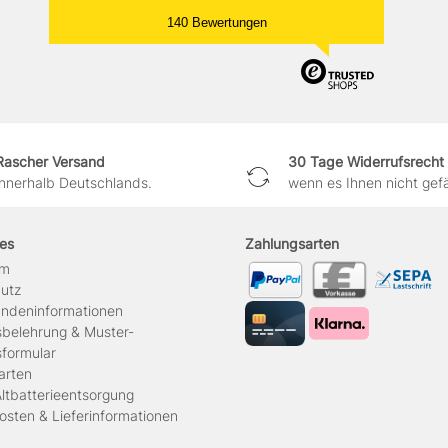
140 Bewertungen
Rascher Versand
30 Tage Widerrufsrecht
innerhalb Deutschlands.
wenn es Ihnen nicht gefäl
hes
Zahlungsarten
um
hutz
ndeninformationen
sbelehrung & Muster-
sformular
arten
ltbatterieentsorgung
osten & Lieferinformationen