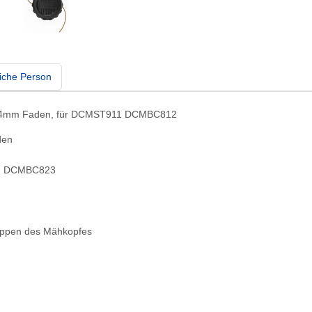
iche Person
2,4mm Faden, für DCMST911 DCMBC812
den
, DCMBC823
tippen des Mähkopfes