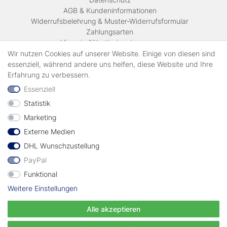
AGB & Kundeninformationen
Widerrufsbelehrung & Muster-Widerrufsformular
Zahlungsarten
Hinweis Altbatterieentsorgung
Versandkosten & Lieferinformationen
Wir nutzen Cookies auf unserer Website. Einige von diesen sind
essenziell, während andere uns helfen, diese Website und Ihre
Erfahrung zu verbessern.
Zahlungsarten
Essenziell
Statistik
Wir verschicken mit
Marketing
Externe Medien
geprüft durch
DHL Wunschzustellung
PayPal
Funktional
Weitere Einstellungen
Vertrag widerrufen
Alle akzeptieren