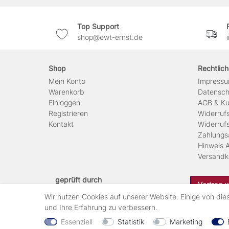
Top Support
shop@ewt-ernst.de
Shop
Rechtlic
Mein Konto
Impress
Warenkorb
Daten­sc
Einloggen
AGB & Ku
Registrieren
Widerruf
Kontakt
Widerruf
Zahlungs
Hinweis A
Versandk
geprüft durch
Vertrag 
Wir nutzen Cookies auf unserer Website. Einige von die
und Ihre Erfahrung zu verbessern.
Essenziell
Statistik
Marketing