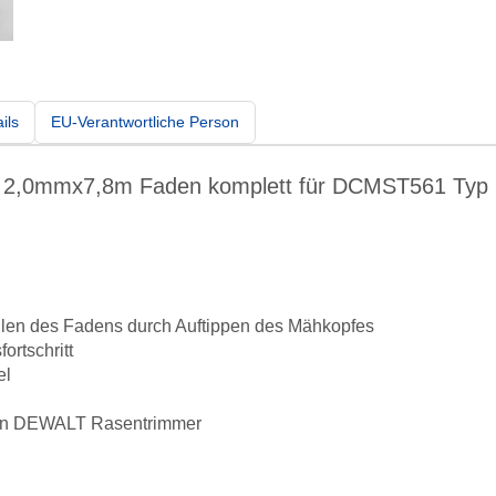
ils
EU-Verantwortliche Person
2,0mmx7,8m Faden komplett für DCMST561 Typ 
llen des Fadens durch Auftippen des Mähkopfes
ortschritt
el
en DEWALT Rasentrimmer