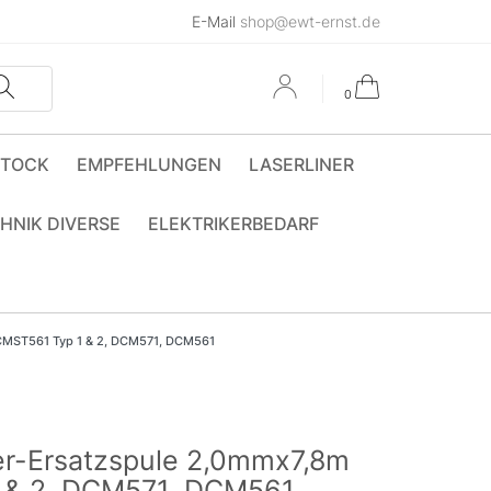
E-Mail
shop@ewt-ernst.de
0
STOCK
EMPFEHLUNGEN
LASERLINER
HNIK DIVERSE
ELEKTRIKERBEDARF
CMST561 Typ 1 & 2, DCM571, DCM561
-Ersatzspule 2,0mmx7,8m
1 & 2, DCM571, DCM561