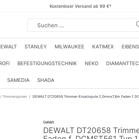
Kostenloser Versand ab 99 €*
EWALT
STANLEY
MILWAUKEE
KATIMEX
EIBEN
ROFI
BEFESTIGUNGSTECHNIK
NEKO
DIAMANTTEC
SAMEDIA
SHADA
 / Trimmerspulen
DEWALT DT20658 Trimmer-Ersatzspule 2,0mmx7,8m Faden f. D
DeWalt
DEWALT DT20658 Trimmer
Faden f. DCMST561 Typ 