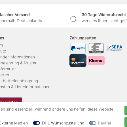
Rascher Versand
30 Tage Widerrufsrecht
innerhalb Deutschlands.
wenn es Ihnen nicht gefäl
hes
Zahlungsarten
um
hutz
ndeninformationen
sbelehrung & Muster-
sformular
arten
ltbatterieentsorgung
osten & Lieferinformationen
widerrufen
sen sind essenziell, während andere uns helfen, diese Website
Externe Medien
DHL Wunschzustellung
PayPal