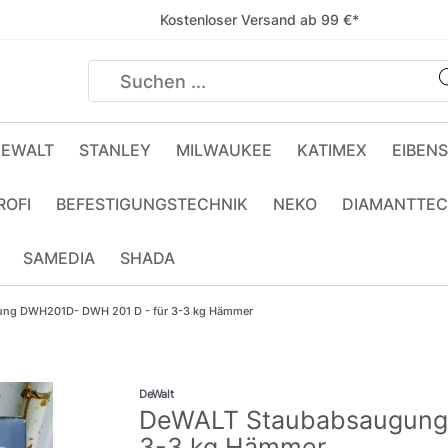
Kostenloser Versand ab 99 €*
EWALT
STANLEY
MILWAUKEE
KATIMEX
EIBEN
ROFI
BEFESTIGUNGSTECHNIK
NEKO
DIAMANTTEC
SAMEDIA
SHADA
ng DWH201D- DWH 201 D - für 3-3 kg Hämmer
DeWalt
DeWALT Staubabsaugung
3-3 kg Hämmer