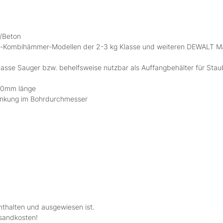
/Beton
o-Kombihämmer-Modellen der 2-3 kg Klasse und weiteren DEWALT Mas
asse Sauger bzw. behelfsweise nutzbar als Auffangbehälter für Sta
250mm länge
ränkung im Bohrdurchmesser
nthalten und ausgewiesen ist.
rsandkosten!