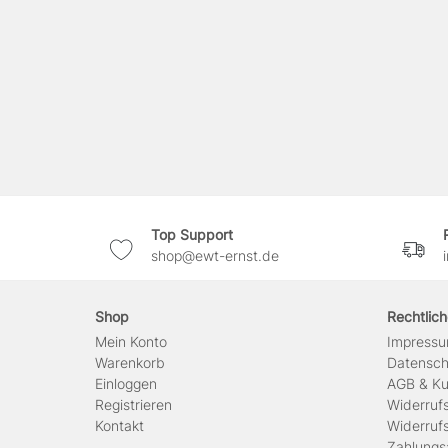
Top Support
shop@ewt-ernst.de
Shop
Rechtlic
Mein Konto
Impress
Warenkorb
Daten­sc
Einloggen
AGB & Ku
Registrieren
Widerruf
Kontakt
Widerruf
Zahlungs