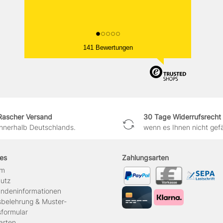
141 Bewertungen
Rascher Versand
30 Tage Widerrufsrecht
innerhalb Deutschlands.
wenn es Ihnen nicht gefäl
hes
Zahlungsarten
um
hutz
ndeninformationen
sbelehrung & Muster-
sformular
arten