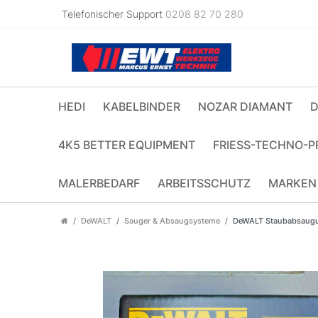
Telefonischer Support
0208 82 70 280
HEDI
KABELBINDER
NOZAR DIAMANT
D
4K5 BETTER EQUIPMENT
FRIESS-TECHNO-P
MALERBEDARF
ARBEITSSCHUTZ
MARKEN
DeWALT
Sauger & Absaugsysteme
DeWALT Staubabsaugu