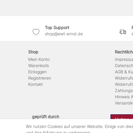
Top Support
shop@ewt-ernst.de
Shop
Rechtlic
Mein Konto
Impress
Warenkorb
Daten­sc
Einloggen
AGB & Ku
Registrieren
Widerruf
Kontakt
Widerruf
Zahlungs
Hinweis A
Versandk
geprüft durch
Vertrag 
Wir nutzen Cookies auf unserer Website. Einige von die
und Ihre Erfahrung zu verbessern.