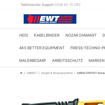
Telefonischer Support
0208 82 70 280
HEDI
KABELBINDER
NOZAR DIAMANT
D
4K5 BETTER EQUIPMENT
FRIESS-TECHNO-P
MALERBEDARF
ARBEITSSCHUTZ
MARKEN
DeWALT
Sauger & Absaugsysteme
DeWalt DWH051 Absau