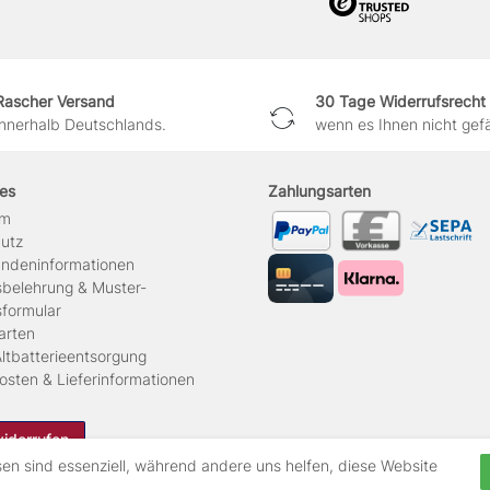
Rascher Versand
30 Tage Widerrufsrecht
innerhalb Deutschlands.
wenn es Ihnen nicht gefäl
hes
Zahlungsarten
um
hutz
ndeninformationen
sbelehrung & Muster-
sformular
arten
ltbatterieentsorgung
osten & Lieferinformationen
widerrufen
sen sind essenziell, während andere uns helfen, diese Website