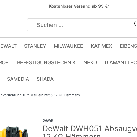
Kostenloser Versand ab 99 €*
EWALT
STANLEY
MILWAUKEE
KATIMEX
EIBEN
ROFI
BEFESTIGUNGSTECHNIK
NEKO
DIAMANTTEC
SAMEDIA
SHADA
gvorrichtung zum Meißeln mit 5-12 KG Hämmern
DeWalt
DeWalt DWH051 Absaugvor
12 KG Hämmern