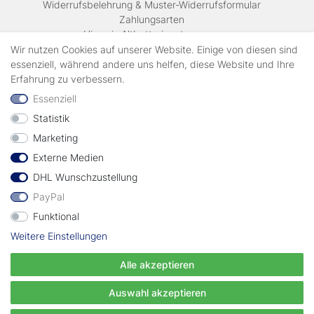
Widerrufsbelehrung & Muster-Widerrufsformular
Zahlungsarten
Hinweis Altbatterieentsorgung
Versandkosten & Lieferinformationen
Wir nutzen Cookies auf unserer Website. Einige von diesen sind
essenziell, während andere uns helfen, diese Website und Ihre
Erfahrung zu verbessern.
Zahlungsarten
Essenziell
Statistik
Wir verschicken mit
Marketing
Externe Medien
geprüft durch
DHL Wunschzustellung
PayPal
Funktional
Weitere Einstellungen
Vertrag widerrufen
Alle akzeptieren
© Copyright EWT 2024 | Alle Rechte vorbehalten.
Auswahl akzeptieren