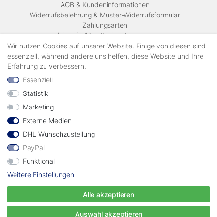
AGB & Kundeninformationen
Widerrufsbelehrung & Muster-Widerrufsformular
Zahlungsarten
Hinweis Altbatterieentsorgung
Versandkosten & Lieferinformationen
Wir nutzen Cookies auf unserer Website. Einige von diesen sind
essenziell, während andere uns helfen, diese Website und Ihre
Erfahrung zu verbessern.
Zahlungsarten
Essenziell
Statistik
Wir verschicken mit
Marketing
Externe Medien
geprüft durch
DHL Wunschzustellung
PayPal
Funktional
Weitere Einstellungen
Vertrag widerrufen
Alle akzeptieren
© Copyright EWT 2024 | Alle Rechte vorbehalten.
Auswahl akzeptieren