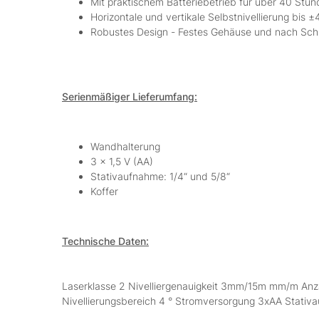
Mit praktischem Batteriebetrieb für über 40 Stun
Horizontale und vertikale Selbstnivellierung bis ±
Robustes Design - Festes Gehäuse und nach Schu
Serienmäßiger Lieferumfang:
Wandhalterung
3 x 1,5 V (AA)
Stativaufnahme: 1/4“ und 5/8“
Koffer
Technische Daten:
Laserklasse 2 Nivelliergenauigkeit 3mm/15m mm/m Anza
Nivellierungsbereich 4 ° Stromversorgung 3xAA Stat