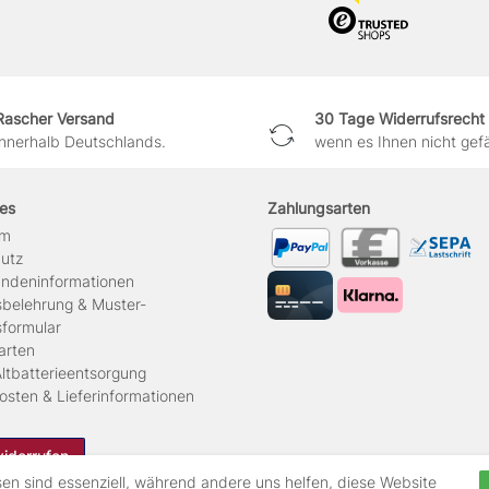
Rascher Versand
30 Tage Widerrufsrecht
innerhalb Deutschlands.
wenn es Ihnen nicht gefäl
hes
Zahlungsarten
um
hutz
ndeninformationen
sbelehrung & Muster-
sformular
arten
ltbatterieentsorgung
osten & Lieferinformationen
widerrufen
sen sind essenziell, während andere uns helfen, diese Website