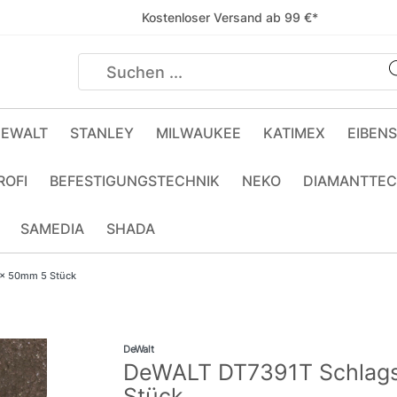
Kostenloser Versand ab 99 €*
EWALT
STANLEY
MILWAUKEE
KATIMEX
EIBEN
ROFI
BEFESTIGUNGSTECHNIK
NEKO
DIAMANTTEC
SAMEDIA
SHADA
 x 50mm 5 Stück
DeWalt
DeWALT DT7391T Schlags
Stück