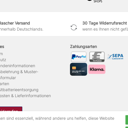
Rascher Versand
30 Tage Widerrufsrecht
innerhalb Deutschlands.
wenn es Ihnen nicht gefäl
hes
Zahlungsarten
um
hutz
ndeninformationen
sbelehrung & Muster-
sformular
arten
ltbatterieentsorgung
osten & Lieferinformationen
widerrufen
sen sind essenziell, während andere uns helfen, diese Website