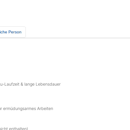
iche Person
kku-Laufzeit & lange Lebensdauer
ür ermüdungsarmes Arbeiten
icht enthalten)