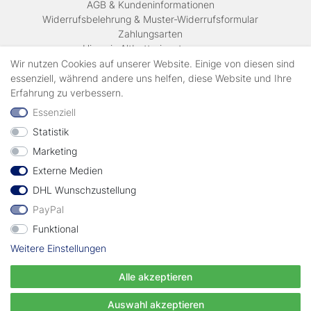
AGB & Kundeninformationen
Widerrufsbelehrung & Muster-Widerrufsformular
Zahlungsarten
Hinweis Altbatterieentsorgung
Versandkosten & Lieferinformationen
Wir nutzen Cookies auf unserer Website. Einige von diesen sind
essenziell, während andere uns helfen, diese Website und Ihre
Erfahrung zu verbessern.
Zahlungsarten
Essenziell
Statistik
Wir verschicken mit
Marketing
Externe Medien
geprüft durch
DHL Wunschzustellung
PayPal
Funktional
Weitere Einstellungen
Vertrag widerrufen
Alle akzeptieren
© Copyright EWT 2024 | Alle Rechte vorbehalten.
Auswahl akzeptieren