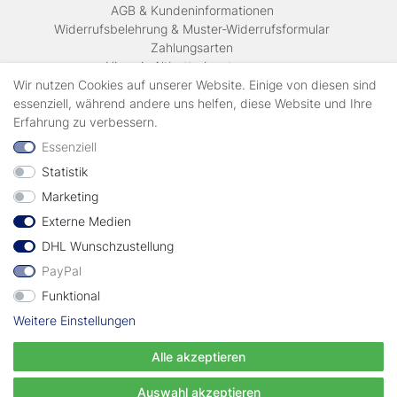
AGB & Kundeninformationen
Widerrufsbelehrung & Muster-Widerrufsformular
Zahlungsarten
Hinweis Altbatterieentsorgung
Versandkosten & Lieferinformationen
Wir nutzen Cookies auf unserer Website. Einige von diesen sind
essenziell, während andere uns helfen, diese Website und Ihre
Erfahrung zu verbessern.
Zahlungsarten
Essenziell
Statistik
Wir verschicken mit
Marketing
Externe Medien
geprüft durch
DHL Wunschzustellung
PayPal
Funktional
Weitere Einstellungen
Vertrag widerrufen
Alle akzeptieren
© Copyright EWT 2024 | Alle Rechte vorbehalten.
Auswahl akzeptieren